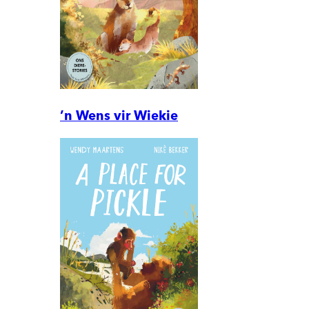
’n Wens vir Wiekie