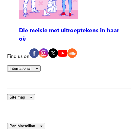
Die meisie met uitroeptekens in haar
oë
Find us on
International
Site map
Pan Macmillan