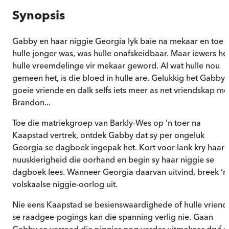
Synopsis
Gabby en haar niggie Georgia lyk baie na mekaar en toe
hulle jonger was, was hulle onafskeidbaar. Maar iewers he
hulle vreemdelinge vir mekaar geword. Al wat hulle nou
gemeen het, is die bloed in hulle are. Gelukkig het Gabby
goeie vriende en dalk selfs iets meer as net vriendskap me
Brandon...
Toe die matriekgroep van Barkly-Wes op ’n toer na
Kaapstad vertrek, ontdek Gabby dat sy per ongeluk
Georgia se dagboek ingepak het. Kort voor lank kry haar
nuuskierigheid die oorhand en begin sy haar niggie se
dagboek lees. Wanneer Georgia daarvan uitvind, breek ’n
volskaalse niggie-oorlog uit.
Nie eens Kaapstad se besienswaardighede of hulle vriend
se raadgee-pogings kan die spanning verlig nie. Gaan
Gabby se verraad die niggies nog verder uitmekaar dryf o