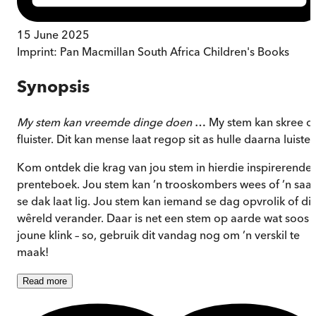
15 June 2025
Imprint:
Pan Macmillan South Africa Children's Books
Synopsis
My stem kan vreemde dinge doen
… My stem kan skree o
fluister. Dit kan mense laat regop sit as hulle daarna luister
Kom ontdek die krag van jou stem in hierdie inspirerende
prenteboek. Jou stem kan ’n trooskombers wees of ’n saal
se dak laat lig. Jou stem kan iemand se dag opvrolik of di
wêreld verander. Daar is net een stem op aarde wat soos
joune klink – so, gebruik dit vandag nog om ’n verskil te
maak!
Read
more