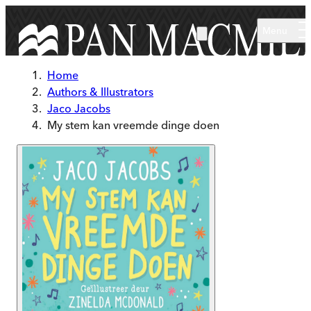
Skip to main content
Menu
Home
Authors & Illustrators
Jaco Jacobs
My stem kan vreemde dinge doen