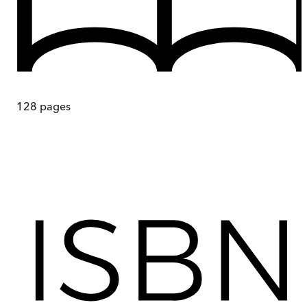
128
pages