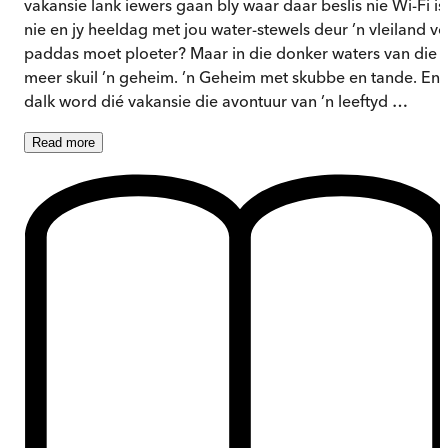
vakansie lank iewers gaan bly waar daar beslis nie Wi-Fi is
nie en jy heeldag met jou water-stewels deur ’n vleiland vo
paddas moet ploeter? Maar in die donker waters van die
meer skuil ’n geheim. ’n Geheim met skubbe en tande. En
dalk word dié vakansie die avontuur van ’n leeftyd …
Read
more