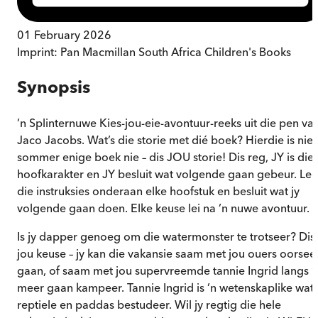
01 February 2026
Imprint:
Pan Macmillan South Africa Children's Books
Synopsis
’n Splinternuwe Kies-jou-eie-avontuur-reeks uit die pen va
Jaco Jacobs. Wat’s die storie met dié boek? Hierdie is nie
sommer enige boek nie – dis JOU storie! Dis reg, JY is die
hoofkarakter en JY besluit wat volgende gaan gebeur. Lee
die instruksies onderaan elke hoofstuk en besluit wat jy
volgende gaan doen. Elke keuse lei na ’n nuwe avontuur.
Is jy dapper genoeg om die watermonster te trotseer? Dis
jou keuse – jy kan die vakansie saam met jou ouers oorsee
gaan, of saam met jou supervreemde tannie Ingrid langs ’
meer gaan kampeer. Tannie Ingrid is ’n wetenskaplike wat
reptiele en paddas bestudeer. Wil jy regtig die hele