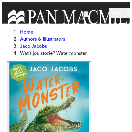
Skip to main content
Menu
Home
Authors & Illustrators
Jaco Jacobs
Wat’s jou storie? Watermonster