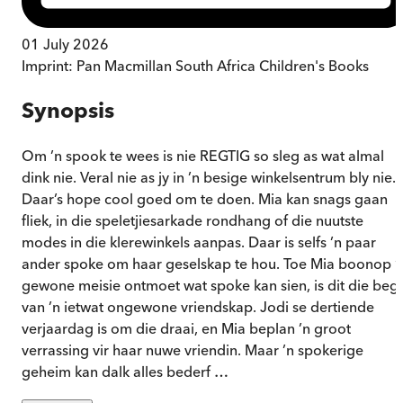
01 July 2026
Imprint:
Pan Macmillan South Africa Children's Books
Synopsis
Om ’n spook te wees is nie REGTIG so sleg as wat almal
dink nie. Veral nie as jy in ’n besige winkelsentrum bly nie.
Daar’s hope cool goed om te doen. Mia kan snags gaan
fliek, in die speletjiesarkade rondhang of die nuutste
modes in die klerewinkels aanpas. Daar is selfs ’n paar
ander spoke om haar geselskap te hou. Toe Mia boonop ’
gewone meisie ontmoet wat spoke kan sien, is dit die beg
van ’n ietwat ongewone vriendskap. Jodi se dertiende
verjaardag is om die draai, en Mia beplan ’n groot
verrassing vir haar nuwe vriendin. Maar ’n spokerige
geheim kan dalk alles bederf …