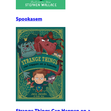
Spookasem
Strange Things Can Happen on a