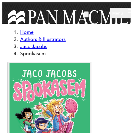
Skip to main content
Menu
Home
Authors & Illustrators
Jaco Jacobs
Spookasem