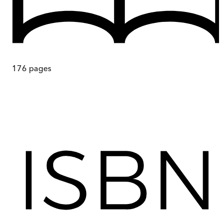
176
pages