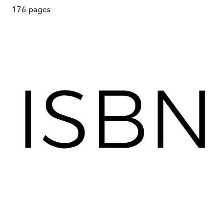
176
pages